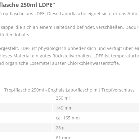
flasche 250ml LDPE"
ropfflasche aus LDPE. Diese Laborflasche eignet sich für das Abfü
skappe, die sich an einem Halteband befindet, verschließen. Dadur
llten Inhalts.
gestellt. LDPE ist physiologisch unbedenklich und verfügt über eine
eses Material ein gutes Rückstellverhalten. LDPE ist temperaturbe
nd organische Lösemittel ausser Chlorkohlenwasserstoffe.
Tropfflasche 250ml - Enghals Laborflasche mit Tropfverschluss
250 ml
140 mm
ca. 165 mm
28 g
61 mm