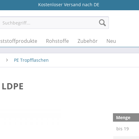
Kostenloser Versand nach DE
ststoffprodukte
Rohstoffe
Zubehör
Neu
PE Tropfflaschen
l LDPE
Menge
bis
19