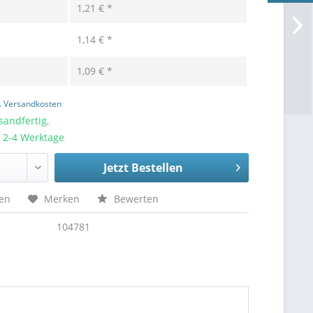
1,21 € *
1,14 € *
1,09 € *
l. Versandkosten
sandfertig,
a. 2-4 Werktage
Jetzt Bestellen
hen
Merken
Bewerten
104781