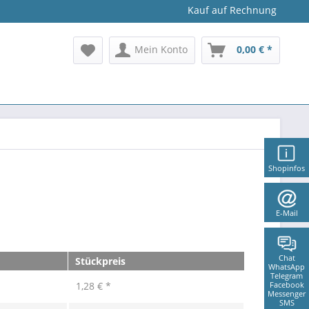
Kauf auf Rechnung
Mein Konto
0,00 € *
Shopinfos
E-Mail
Chat
Stückpreis
WhatsApp
Telegram
1,28 € *
Facebook
Messenger
SMS