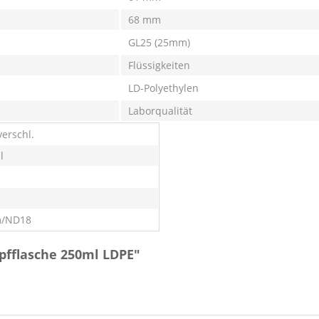
68 mm
GL25 (25mm)
Flüssigkeiten
LD-Polyethylen
Laborqualität
verschl.
l
/ND18
pfflasche 250ml LDPE"