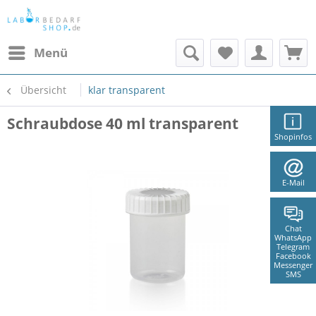
Menü
Übersicht
klar transparent
Schraubdose 40 ml transparent
Shopinfos
E-Mail
Chat
WhatsApp
Telegram
Facebook
Messenger
SMS