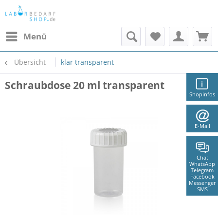
Menü
Übersicht
klar transparent
Schraubdose 20 ml transparent
Shopinfos
E-Mail
Chat
WhatsApp
Telegram
Facebook
Messenger
SMS