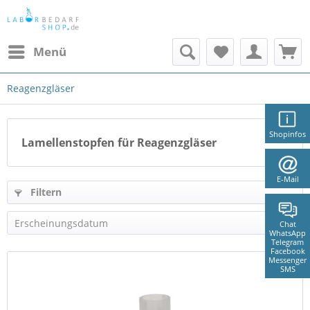
Menü
Reagenzgläser
Shopinfos
Lamellenstopfen für Reagenzgläser
E-Mail
Filtern
Chat
WhatsApp
Telegram
Facebook
Messenger
SMS