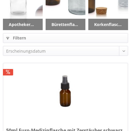
Apothekerflaschen
Bürettenflaschen
Korkenflaschen
Filtern
50ml Euro-Medizinflasche mit Zerstäuber schwarz