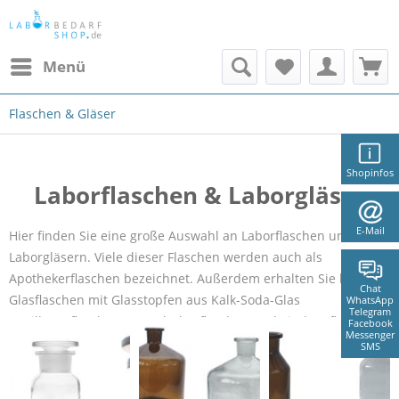
Menü
Flaschen & Gläser
Shopinfos
Laborflaschen & Laborgläser
E-Mail
Hier finden Sie eine große Auswahl an Laborflaschen und
Laborgläsern. Viele dieser Flaschen werden auch als
Apothekerflaschen bezeichnet. Außerdem erhalten Sie bie uns
Chat
Glasflaschen mit Glasstopfen aus Kalk-Soda-Glas
WhatsApp
Telegram
(Steilbrustflaschen, Runschulterflaschen und Vierkantflaschen),
Facebook
Messenger
Laborflaschen und Gewindeflaschen aus Borosilikatglas inkl.
SMS
Schraubverschluss sowie Bürettenflaschen und
Weithalsflaschen.