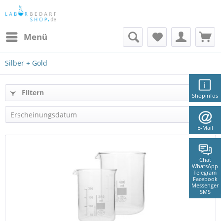
Menü
Silber + Gold
Filtern
Shopinfos
E-Mail
Chat
WhatsApp
Telegram
Facebook
Messenger
SMS