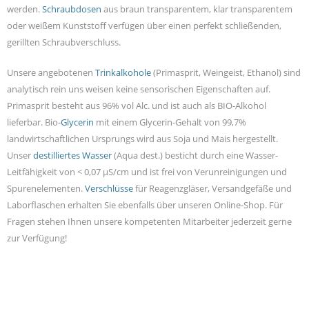
werden.
Schraubdosen
aus braun transparentem, klar transparentem
oder weißem Kunststoff verfügen über einen perfekt schließenden,
gerillten Schraubverschluss.
Unsere angebotenen
Trinkalkohole
(Primasprit, Weingeist, Ethanol) sind
analytisch rein uns weisen keine sensorischen Eigenschaften auf.
Primasprit besteht aus 96% vol Alc. und ist auch als BIO-Alkohol
lieferbar. Bio-
Glycerin
mit einem Glycerin-Gehalt von 99,7%
landwirtschaftlichen Ursprungs wird aus Soja und Mais hergestellt.
Unser
destilliertes Wasser
(Aqua dest.) besticht durch eine Wasser-
Leitfähigkeit von < 0,07 µS/cm und ist frei von Verunreinigungen und
Spurenelementen.
Verschlüsse
für Reagenzgläser, Versandgefäße und
Laborflaschen erhalten Sie ebenfalls über unseren Online-Shop. Für
Fragen stehen Ihnen unsere kompetenten Mitarbeiter jederzeit gerne
zur Verfügung!