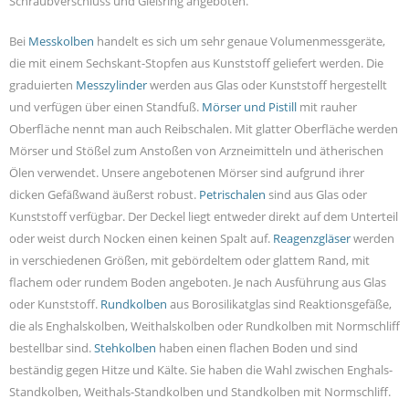
Schraubverschluss und Gießring angeboten.
Bei
Messkolben
handelt es sich um sehr genaue Volumenmessgeräte,
die mit einem Sechskant-Stopfen aus Kunststoff geliefert werden. Die
graduierten
Messzylinder
werden aus Glas oder Kunststoff hergestellt
und verfügen über einen Standfuß.
Mörser und Pistill
mit rauher
Oberfläche nennt man auch Reibschalen. Mit glatter Oberfläche werden
Mörser und Stößel zum Anstoßen von Arzneimitteln und ätherischen
Ölen verwendet. Unsere angebotenen Mörser sind aufgrund ihrer
dicken Gefäßwand äußerst robust.
Petrischalen
sind aus Glas oder
Kunststoff verfügbar. Der Deckel liegt entweder direkt auf dem Unterteil
oder weist durch Nocken einen keinen Spalt auf.
Reagenzgläser
werden
in verschiedenen Größen, mit gebördeltem oder glattem Rand, mit
flachem oder rundem Boden angeboten. Je nach Ausführung aus Glas
oder Kunststoff.
Rundkolben
aus Borosilikatglas sind Reaktionsgefäße,
die als Enghalskolben, Weithalskolben oder Rundkolben mit Normschliff
bestellbar sind.
Stehkolben
haben einen flachen Boden und sind
beständig gegen Hitze und Kälte. Sie haben die Wahl zwischen Enghals-
Standkolben, Weithals-Standkolben und Standkolben mit Normschliff.