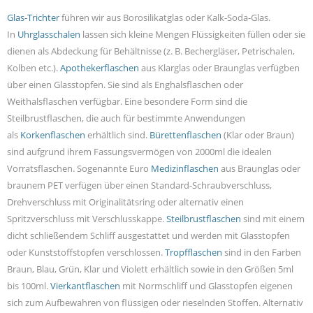
Glas-Trichter
führen wir aus Borosilikatglas oder Kalk-Soda-Glas.
In
Uhrglasschalen
lassen sich kleine Mengen Flüssigkeiten füllen oder sie
dienen als Abdeckung für Behältnisse (z. B. Bechergläser, Petrischalen,
Kolben etc.).
Apothekerflaschen
aus Klarglas oder Braunglas verfügben
über einen Glasstopfen. Sie sind als Enghalsflaschen oder
Weithalsflaschen verfügbar. Eine besondere Form sind die
Steilbrustflaschen, die auch für bestimmte Anwendungen
als
Korkenflaschen
erhältlich sind.
Bürettenflaschen
(Klar oder Braun)
sind aufgrund ihrem Fassungsvermögen von 2000ml die idealen
Vorratsflaschen. Sogenannte Euro
Medizinflaschen
aus Braunglas oder
braunem PET verfügen über einen Standard-Schraubverschluss,
Drehverschluss mit Originalitätsring oder alternativ einen
Spritzverschluss mit Verschlusskappe.
Steilbrustflaschen
sind mit einem
dicht schließendem Schliff ausgestattet und werden mit Glasstopfen
oder Kunststoffstopfen verschlossen.
Tropfflaschen
sind in den Farben
Braun, Blau, Grün, Klar und Violett erhältlich sowie in den Größen 5ml
bis 100ml.
Vierkantflaschen
mit Normschliff und Glasstopfen eigenen
sich zum Aufbewahren von flüssigen oder rieselnden Stoffen. Alternativ