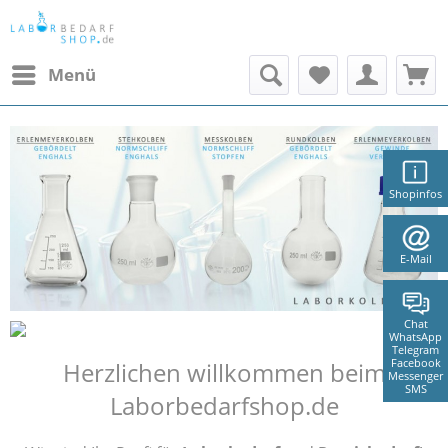
Menü
Shopinfos
E-Mail
Chat
WhatsApp
Telegram
Facebook
Herzlichen willkommen beim
Messenger
SMS
Laborbedarfshop.de