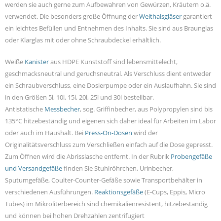
werden sie auch gerne zum Aufbewahren von Gewürzen, Kräutern o.ä.
verwendet. Die besonders große Öffnung der
Weithalsgläser
garantiert
ein leichtes Befüllen und Entnehmen des Inhalts. Sie sind aus Braunglas
oder Klarglas mit oder ohne Schraubdeckel erhältlich.
Weiße
Kanister
aus HDPE Kunststoff sind lebensmittelecht,
geschmacksneutral und geruchsneutral. Als Verschluss dient entweder
ein Schraubverschluss, eine Dosierpumpe oder ein Auslaufhahn. Sie sind
in den Größen 5l, 10l, 15l, 20l, 25l und 30l bestellbar.
Antistatische
Messbecher
, sog. Griffinbecher, aus Polypropylen sind bis
135°C hitzebeständig und eigenen sich daher ideal für Arbeiten im Labor
oder auch im Haushalt. Bei
Press-On-Dosen
wird der
Originalitätsverschluss zum Verschließen einfach auf die Dose gepresst.
Zum Öffnen wird die Abrisslasche entfernt. In der Rubrik
Probengefäße
und Versandgefäße
finden Sie Stuhlröhrchen, Urinbecher,
Sputumgefäße, Coulter-Counter-Gefäße sowie Transportbehälter in
verschiedenen Ausführungen.
Reaktionsgefäße
(E-Cups, Eppis, Micro
Tubes) im Mikroliterbereich sind chemikalienresistent, hitzebeständig
und können bei hohen Drehzahlen zentrifugiert