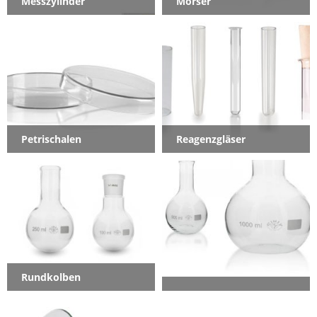
Messzylinder
Mörser
Petrischalen
Reagenzgläser
Rundkolben