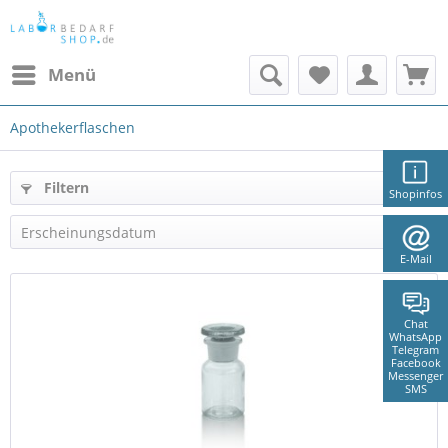
Menü
Apothekerflaschen
Filtern
Shopinfos
E-Mail
Chat
WhatsApp
Telegram
Facebook
Messenger
SMS