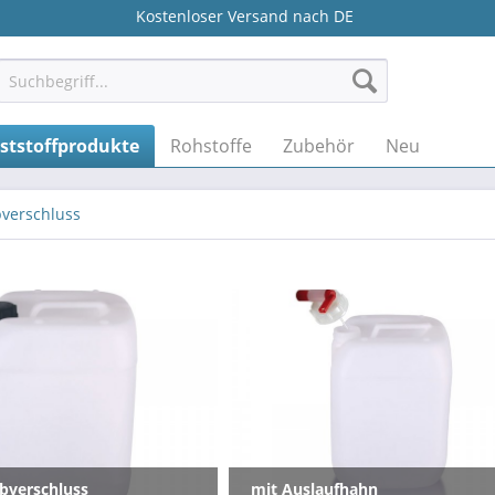
Kostenloser Versand nach DE
ststoffprodukte
Rohstoffe
Zubehör
Neu
bverschluss
bverschluss
mit Auslaufhahn