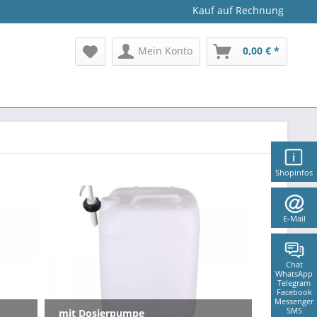
Kauf auf Rechnung
Mein Konto
0,00 € *
Shopinfos
E-Mail
Chat
WhatsApp
Telegram
Facebook
Messenger
SMS
mit Dosierpumpe