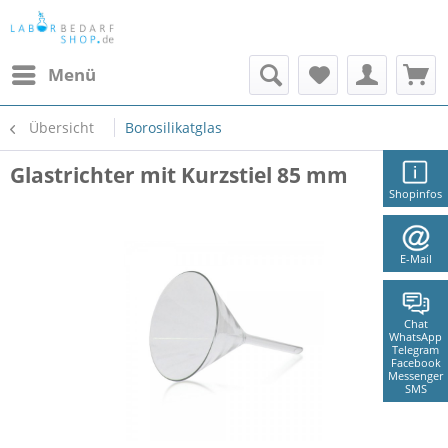
Menü
Übersicht
Borosilikatglas
Glastrichter mit Kurzstiel 85 mm
Shopinfos
E-Mail
Chat
WhatsApp
Telegram
Facebook
Messenger
SMS