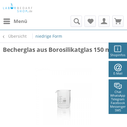
Menü
Übersicht
niedrige Form
Becherglas aus Borosilikatglas 150 ml
Shopinfos
E-Mail
Chat
WhatsApp
Telegram
Facebook
Messenger
SMS