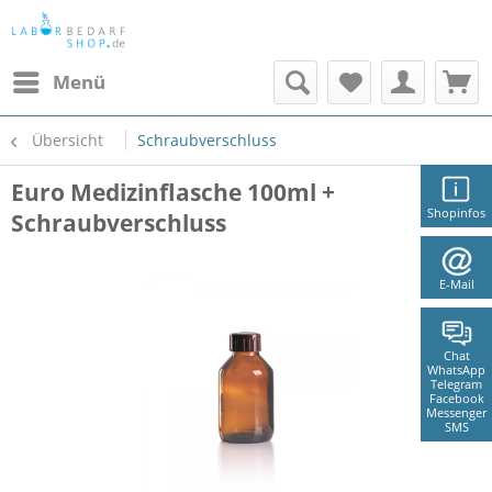
Menü
Übersicht
Schraubverschluss
Euro Medizinflasche 100ml +
Shopinfos
Schraubverschluss
E-Mail
Chat
WhatsApp
Telegram
Facebook
Messenger
SMS