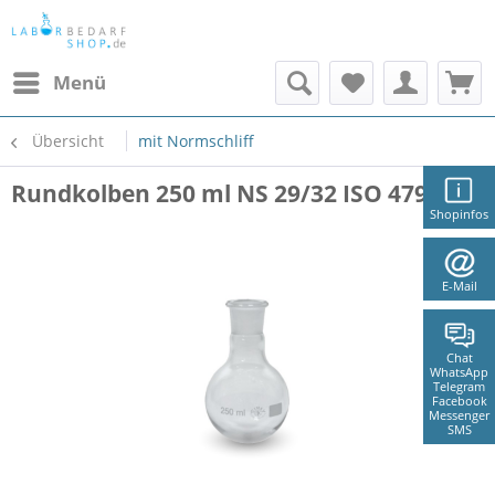
Menü
Übersicht
mit Normschliff
Rundkolben 250 ml NS 29/32 ISO 4797
Shopinfos
E-Mail
Chat
WhatsApp
Telegram
Facebook
Messenger
SMS